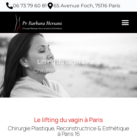
Aller
06 73 79 60 81
65 Avenue Foch, 75116 Paris
au
contenu
Lifting du vagin à Paris
Chirurgie intime de la femme
Le lifting du vagin à Paris
Chirurgie Plastique, Reconstructrice & Esthétique
à Paris 16